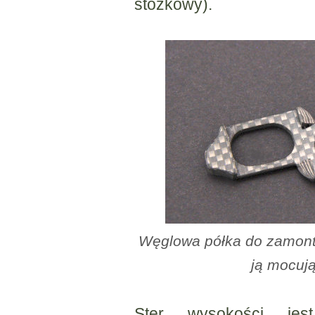
stożkowy).
Węglowa półka do zamont
ją mocuj
Ster wysokości je