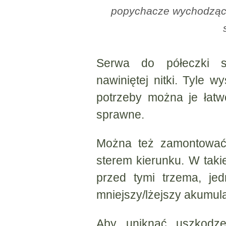
popychacze wychodzące
Serwa do półeczki s
nawiniętej nitki. Tyle w
potrzeby można je łat
sprawne.
Można też zamontować
sterem kierunku. W takie
przed tymi trzema, je
mniejszy/lżejszy akumula
Aby uniknąć uszkodz