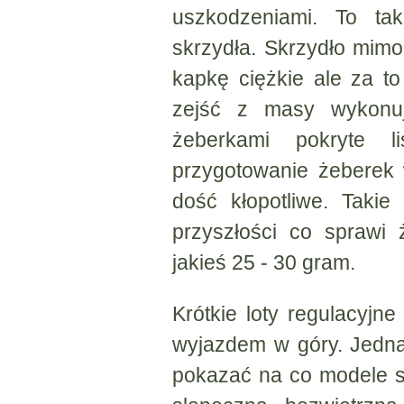
uszkodzeniami. To ta
skrzydła. Skrzydło mimo
kapkę ciężkie ale za t
zejść z masy wykonuj
żeberkami pokryte l
przygotowanie żeberek 
dość kłopotliwe. Taki
przyszłości co sprawi 
jakieś 25 - 30 gram.
Krótkie loty regulacyjn
wyjazdem w góry. Jedna
pokazać na co modele st