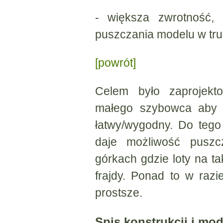
- większa zwrotność, 
puszczania modelu w tr
[powrót]
Celem było zaprojekt
małego szybowca aby j
łatwy/wygodny. Do teg
daje możliwość pusz
górkach gdzie loty na ta
frajdy. Ponad to w raz
prostsze.
Spis konstrukcji i mod