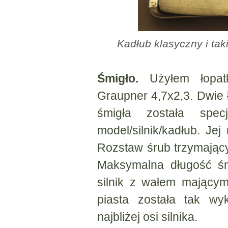
Kadłub klasyczny i tak
Śmigło.
Użyłem łopatk
Graupner 4,7x2,3. Dwie 
śmigła została spe
model/silnik/kadłub. Je
Rozstaw śrub trzymający
Maksymalna długość śm
silnik z wałem mający
piasta została tak wy
najbliżej osi silnika.