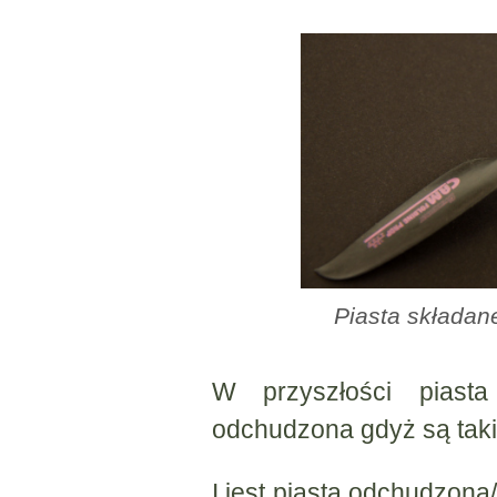
Piasta składan
W przyszłości piast
odchudzona gdyż są taki
I jest piasta odchudzon