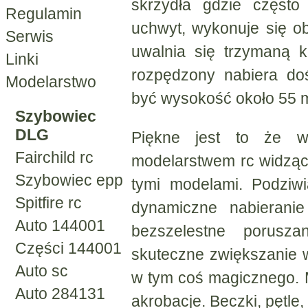
skrzydła gdzie często
Regulamin
uchwyt, wykonuje się o
Serwis
uwalnia się trzymaną 
Linki
rozpędzony nabiera do
Modelarstwo
być wysokość około 55 
Szybowiec
DLG
Piękne jest to że wi
Fairchild rc
modelarstwem rc widzą
Szybowiec epp
tymi modelami. Podziwia
Spitfire rc
dynamiczne nabieranie
Auto 144001
bezszelestne porusz
Części 144001
skuteczne zwiększanie wy
Auto sc
w tym coś magicznego. 
Auto 284131
akrobacje. Beczki, pętle,