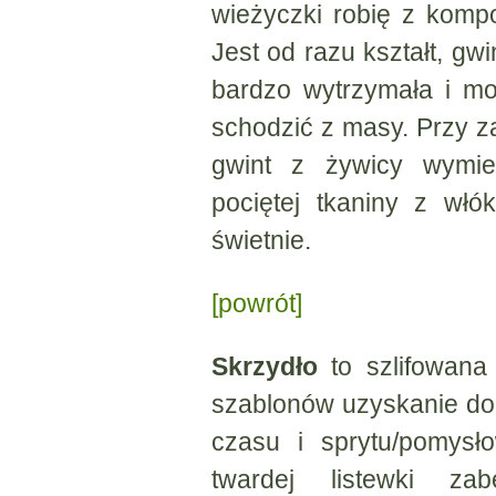
wieżyczki robię z komp
Jest od razu kształt, gwi
bardzo wytrzymała i m
schodzić z masy. Przy z
gwint z żywicy wymie
pociętej tkaniny z wł
świetnie.
[powrót]
Skrzydło
to szlifowana 
szablonów uzyskanie dob
czasu i sprytu/pomysł
twardej listewki zab