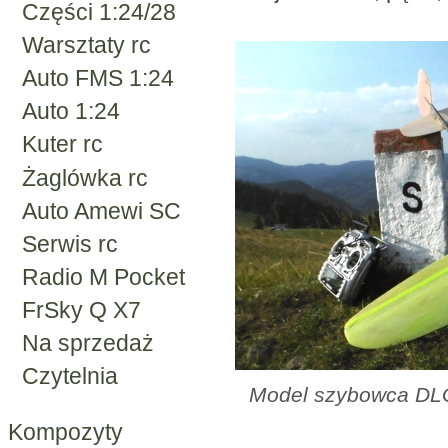
Części 1:24/28
Warsztaty rc
Auto FMS 1:24
Auto 1:24
Kuter rc
Żaglówka rc
Auto Amewi SC
Serwis rc
Radio M Pocket
FrSky Q X7
Na sprzedaż
Czytelnia
Model szybowca DLG
Kompozyty