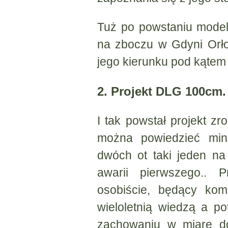
Tuż po powstaniu model 
na zboczu w Gdyni Orł
jego kierunku pod kątem 4
2. Projekt DLG 100cm.
I tak powstał projekt 
można powiedzieć min
dwóch ot taki jeden na
awarii pierwszego.. 
osobiście, będący ko
wieloletnią wiedzą a pot
zachowaniu w miarę dob