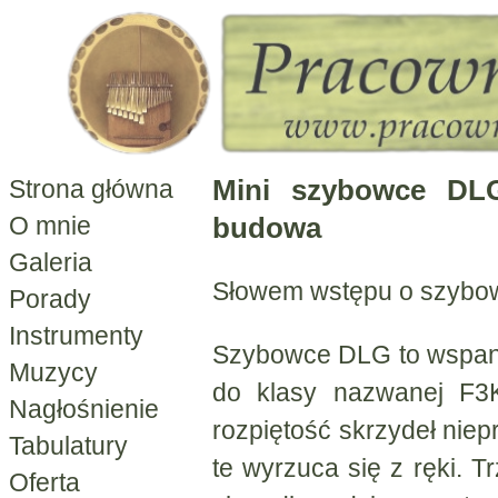
Mini szybowce DLG
Strona główna
budowa
O mnie
Galeria
Słowem wstępu o szyb
Porady
Instrumenty
Szybowce DLG to wspani
Muzycy
do klasy nazwanej F3K
Nagłośnienie
rozpiętość skrzydeł nie
Tabulatury
te wyrzuca się z ręki. 
Oferta