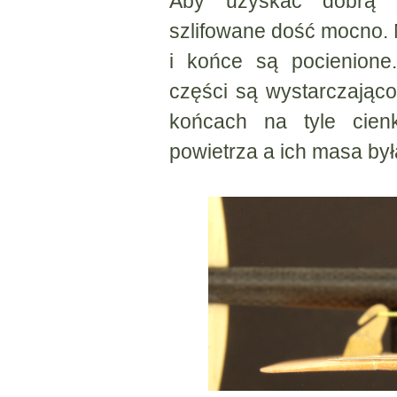
Aby uzyskać dobrą n
szlifowane dość mocno. 
i końce są pocienione
części są wystarczając
końcach na tyle cien
powietrza a ich masa był