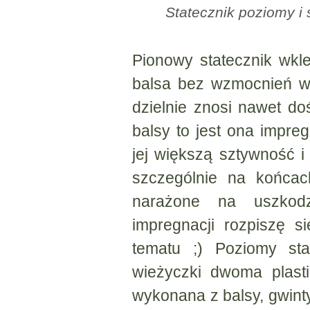
Statecznik poziomy i 
Pionowy statecznik wkle
balsa bez wzmocnień w
dzielnie znosi nawet d
balsy to jest ona impr
jej większą sztywność i
szczególnie na końcac
narażone na uszkodz
impregnacji rozpiszę s
tematu ;) Poziomy sta
wieżyczki dwoma plast
wykonana z balsy, gwin