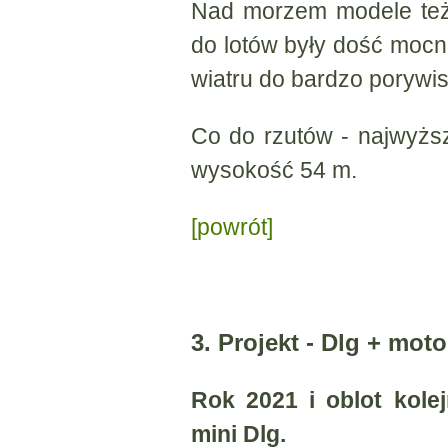
Nad morzem modele też 
do lotów były dość moc
wiatru do bardzo porywis
Co do rzutów - najwyżs
wysokość 54 m.
[powrót]
3. Projekt - Dlg + moto
Rok 2021 i oblot kol
mini Dlg.