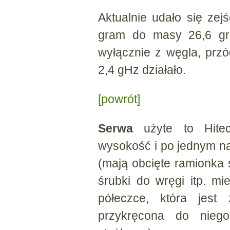
Aktualnie udało się ze
gram do masy 26,6 gra
wyłącznie z węgla, prz
2,4 gHz działało.
[powrót]
Serwa
użyte to Hite
wysokość i po jednym na
(mają obcięte ramionka
śrubki do wręgi itp. m
półeczce, która jest
przykręcona do nieg