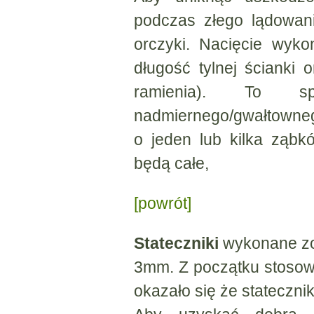
podczas złego lądowani
orczyki. Nacięcie wyk
długość tylnej ścianki 
ramienia). To 
nadmiernego/gwałtowne
o jeden lub kilka ząb
będą całe,
[powrót]
Stateczniki
wykonane zos
3mm. Z początku stoso
okazało się że stateczni