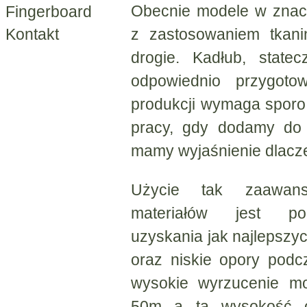
Obecnie modele w znac
Fingerboard
z zastosowaniem tkani
Kontakt
drogie. Kadłub, state
odpowiednio przygoto
produkcji wymaga sporo
pracy, gdy dodamy do 
mamy wyjaśnienie dlacz
Użycie tak zaawans
materiałów jest pod
uzyskania jak najlepszy
oraz niskie opory podc
wysokie wyrzucenie m
50m a ta wysokość o