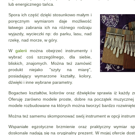
lub energicznego tańca.
Spora ich część dzięki stosunkowo małym i
poręcznym wymiarom daje możliwość
łatwego zabrania ich na różnego rodzaju
wyjazdy, wycieczki np: do parku, lasu, nad
rzekę, nad morze, w góry.
W
galerii
można obejrzeć instrumenty i
wybrać coś szczególnego, dla siebie,
bliskich, znajomych. Można też zamówić
produkt niejako "szyty na miarę",
posiadający wymarzone kształty, kolory,
dźwięki i inne wybrane parametry.
Bogactwo kształtów, kolorów oraz dźwięków sprawia iż każdy zn
Oferuję zarówno modele proste, dobre na początek muzycznej 
modele rozbudowane na których można tworzyć bardzo rozwinięte
Można też samemu skomponować swój instrument w opcji instrum
Wspaniałe egzotyczne brzmienie oraz praktyczny wymiar sp
doskonale nadają się na oryginalny prezent. W mojej ofercie do