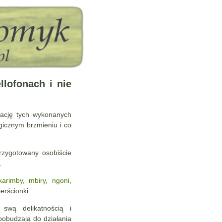
llofonach i nie
tację tych wykonanych
gicznym brzmieniu i co
zygotowany osobiście
.
karimby
,
mbiry
,
ngoni
,
erścionki.
 swą delikatnością i
pobudzają do działania