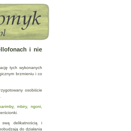
llofonach i nie
tację tych wykonanych
gicznym brzmieniu i co
zygotowany osobiście
.
karimby
,
mbiry
,
ngoni
,
erścionki.
 swą delikatnością i
pobudzają do działania