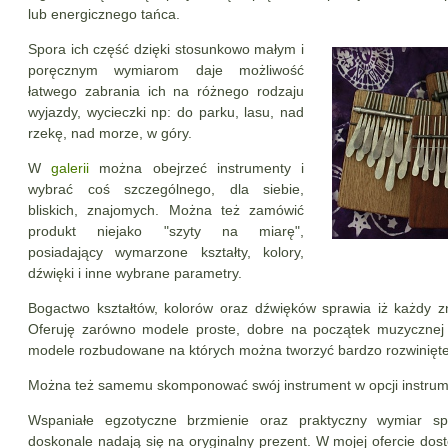
lub energicznego tańca.
Spora ich część dzięki stosunkowo małym i
poręcznym wymiarom daje możliwość
łatwego zabrania ich na różnego rodzaju
wyjazdy, wycieczki np: do parku, lasu, nad
rzekę, nad morze, w góry.
W
galerii
można obejrzeć instrumenty i
wybrać coś szczególnego, dla siebie,
bliskich, znajomych. Można też zamówić
produkt niejako "szyty na miarę",
posiadający wymarzone kształty, kolory,
dźwięki i inne wybrane parametry.
Bogactwo kształtów, kolorów oraz dźwięków sprawia iż każdy zn
Oferuję zarówno modele proste, dobre na początek muzycznej 
modele rozbudowane na których można tworzyć bardzo rozwinięte
Można też samemu skomponować swój instrument w opcji instrum
Wspaniałe egzotyczne brzmienie oraz praktyczny wymiar sp
doskonale nadają się na oryginalny prezent. W mojej ofercie do