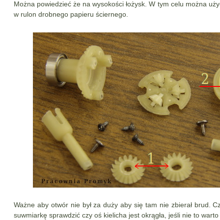
Można powiedzieć że na wysokości łożysk. W tym celu można użyć 
w rulon drobnego papieru ściernego.
Ważne aby otwór nie był za duży aby się tam nie zbierał brud. 
suwmiarkę sprawdzić czy oś kielicha jest okrągła, jeśli nie to warto