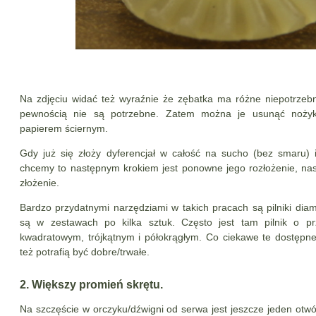
Na zdjęciu widać też wyraźnie że zębatka ma różne niepotrzebn
pewnością nie są potrzebne. Zatem można je usunąć nożyki
papierem ściernym.
Gdy już się złoży dyferencjał w całość na sucho (bez smaru) i
chcemy to następnym krokiem jest ponowne jego rozłożenie, n
złożenie.
Bardzo przydatnymi narzędziami w takich pracach są pilniki di
są w zestawach po kilka sztuk. Często jest tam pilnik o pr
kwadratowym, trójkątnym i półokrągłym. Co ciekawe te dostęp
też potrafią być dobre/trwałe.
2. Większy promień skrętu.
Na szczęście w orczyku/dźwigni od serwa jest jeszcze jeden otwó