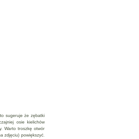
to sugeruje że zębatki
ajniej osie kielichów
. Warto troszkę otwór
na zdjęciu) powiększyć.