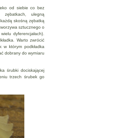
eko od siebie co bez
 zębatkach, ulegną
d każdą skośną zębatką
 tworzywa sztucznego o
ielu dyferencjałach).
kładka. Warto zwrócić
k w którym podkładka
tać dobrany do wymiaru
ka śrubki dociskającej
eniu trzech śrubek go