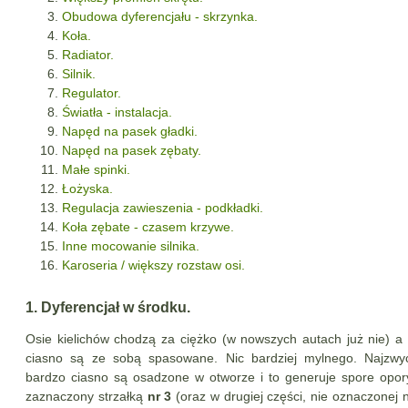
Obudowa dyferencjału - skrzynka.
Koła.
Radiator.
Silnik.
Regulator.
Światła - instalacja.
Napęd na pasek gładki.
Napęd na pasek zębaty.
Małe spinki.
Łożyska.
Regulacja zawieszenia - podkładki.
Koła zębate - czasem krzywe.
Inne mocowanie silnika.
Karoseria / większy rozstaw osi.
1. Dyferencjał w środku.
Osie kielichów chodzą za ciężko (w nowszych autach już nie) a 
ciasno są ze sobą spasowane. Nic bardziej mylnego. Najzwycz
bardzo ciasno są osadzone w otworze i to generuje spore opory
zaznaczony strzałką
nr 3
(oraz w drugiej części, nie oznaczonej 