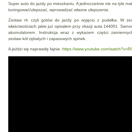
Super auto do jazdy po mieszkaniu. A jednocześnie nie na tyle m
tuningować/ulepszać, wprowadzać własne ulepszenia.
Zestaw rtr czyli gotów do jazdy po wyjęciu z pudełka. W zes
właściwościach jakie już opisałem przy okazji auta 144001. Sa
akumulatorem. Instrukicja wraz z wykazem części zamiennyc
zestaw kół zębatych i zapasowych spinek.
A jeździ się naprawdę fajnie.
https://www.youtube.com/watch?v