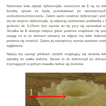
Natomiast koła zębate dyferencjału oznaczone
nr 1
są za dal
korekty sprawi że będą przeskakiwać po wewnętrznych
uszkodzeniu/zniszczeniu. Zatem warto rozebrać dyferencjał i po
(tą we wnętrzu dyferencjału, tą większą) zastosować podkładkę z
grubości ok. 0,15mm (ten wymiar do tej pory się sprawdzał w w
Strzałka
nr 2
ukazuje miejsce gdzie powinna znajdować się pod
uwagę na to że element ukazany na zdjęciu ma lekki dołecze
powinna się zmieścić. Zatem jej zewnętrzny wymiar powinien zos
wgłębienia.
Należy też usunąć pilnikiem randzik znajdujący się dookoła łeb
zębatkę do wałka kielicha. Sprawi to że dyferencjał po dokręc
trzymających w jednym kawałku ładnie się domknie.