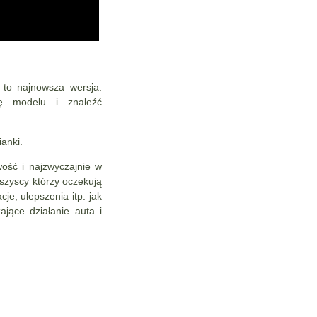
to najnowsza wersja.
ę modelu i znaleźć
ianki.
wość i najzwyczajnie w
wszyscy którzy oczekują
je, ulepszenia itp. jak
ające działanie auta i