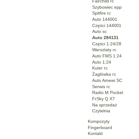
Fairchild rc
Szybowiec epp
Spitfire rc
Auto 144001
Części 144001
Auto sc
Auto 284131
Części 1:24/28
Warsztaty rc
Auto FMS 1:24
Auto 1:24
Kuter rc
Żaglówka rc
Auto Amewi SC
Serwis rc
Radio M Pocket
FrSky Q X7
Na sprzedaż
Czytelnia
Kompozyty
Fingerboard
Kontakt