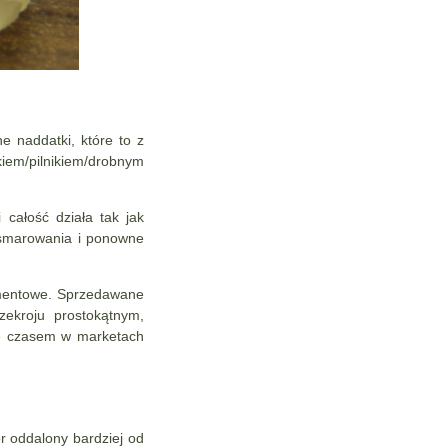
e naddatki, które to z
em/pilnikiem/drobnym
 całość działa tak jak
asmarowania i ponowne
amentowe. Sprzedawane
zekroju prostokątnym,
ne czasem w marketach
r oddalony bardziej od