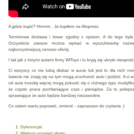
A gdzie kupić? Hmmm.. Ja kupiłem na Alixpress.
Terminowa dostawa i towar zgodny z opisem. A do tego była 
Oczywiście zawsze można wpisać w wyszukiwarkę nazw
najkorzystniejszą cenowo ofertę.
I tak jak z innymi autami firmy WlToys i tu kryją się ukryte niespodz
Ci wszyscy co nie lubią dłubać w aucie lub jest to dla nich no
świecie nie znają się na tym mogą uruchomić auto i jeździć. A ci 
od auta troszkę więcej mogą pokusić się o różnego typu modyfikac
że często prace pochłaniające czas i pieniądze. Za to polepsz
sprawiające że auto będzie bardziej niezawodne.
Co zatem warto poprawić, zmienić - zapraszam do czytania ;)
Dyferencjał.
Większy promień skrętu.