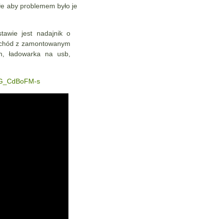
ałe aby problemem było je
tawie jest nadajnik o
mochód z zamontowanym
h, ładowarka na usb,
=RG_CdBoFM-s