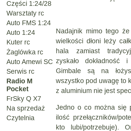
Części 1:24/28
Warsztaty rc
Auto FMS 1:24
Nadajnik mimo tego że 
Auto 1:24
wielkości dłoni leży ca
Kuter rc
hala zamiast tradycy
Żaglówka rc
zyskało dokładność i 
Auto Amewi SC
Gimbale są na łożys
Serwis rc
wszystko pod uwagę to 
Radio M
Pocket
z aluminium nie jest spec
FrSky Q X7
Jedno o co można się p
Na sprzedaż
ilość przełączników/po
Czytelnia
kto lubi/potrzebuje).