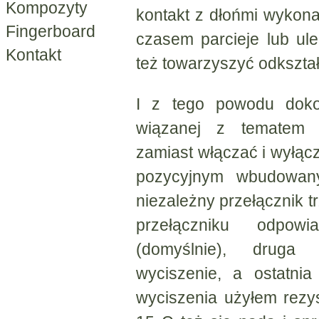
Kompozyty
kontakt z dłońmi wykon
Fingerboard
czasem parcieje lub ul
Kontakt
też towarzyszyć odkształc
I z tego powodu doko
wiązanej z tematem 
zamiast włączać i wyłąc
pozycyjnym wbudowanym
niezależny przełącznik t
przełączniku odpo
(domyślnie), druga
wyciszenie, a ostatni
wyciszenia użyłem rezy