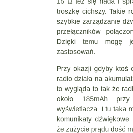
15 Ω też się nada i sp
troszkę cichszy. Takie 
szybkie zarządzanie dź
przełączników połącz
Dzięki temu mogę je
zastosowań.
Przy okazji gdyby ktoś c
radio działa na akumula
to wygląda to tak że ra
około 185mAh przy 
wyświetlacza. I tu taka
komunikaty dźwiękowe n
że zużycie prądu dość m