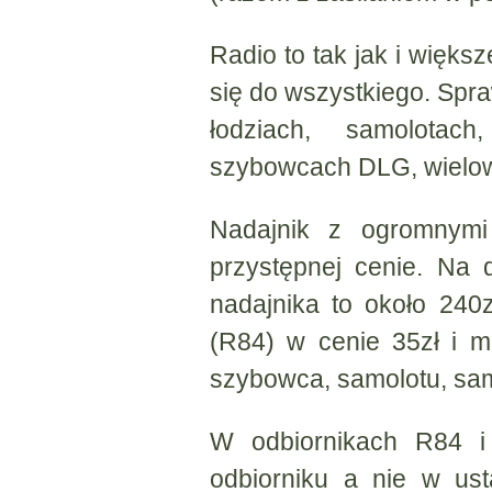
Radio to tak jak i większ
się do wszystkiego. Spr
łodziach, samolot
szybowcach DLG, wielow
Nadajnik z ogromnymi
przystępnej cenie. Na 
nadajnika to około 240z
(R84) w cenie 35zł i 
szybowca, samolotu, sam
W odbiornikach R84 i 
odbiorniku a nie w ust