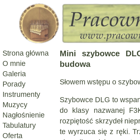
Mini szybowce DLG
Strona główna
budowa
O mnie
Galeria
Słowem wstępu o szyb
Porady
Instrumenty
Szybowce DLG to wspani
Muzycy
do klasy nazwanej F3K
Nagłośnienie
rozpiętość skrzydeł nie
Tabulatury
te wyrzuca się z ręki. 
Oferta