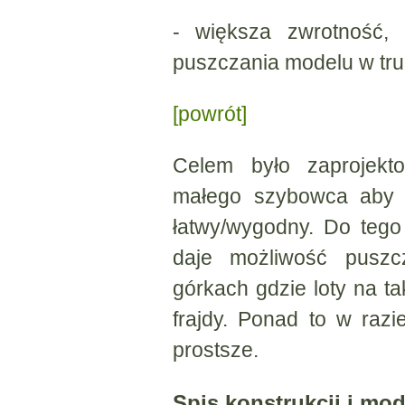
- większa zwrotność, 
puszczania modelu w tr
[powrót]
Celem było zaprojekt
małego szybowca aby j
łatwy/wygodny. Do teg
daje możliwość pusz
górkach gdzie loty na ta
frajdy. Ponad to w raz
prostsze.
Spis konstrukcji i mod