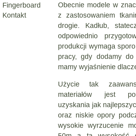
Obecnie modele w znac
Fingerboard
z zastosowaniem tkani
Kontakt
drogie. Kadłub, state
odpowiednio przygoto
produkcji wymaga sporo
pracy, gdy dodamy do 
mamy wyjaśnienie dlacz
Użycie tak zaawans
materiałów jest pod
uzyskania jak najlepszy
oraz niskie opory podc
wysokie wyrzucenie m
50m a ta wysokość o