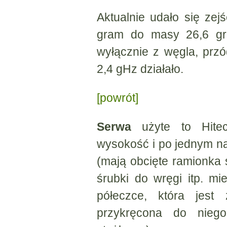
Aktualnie udało się ze
gram do masy 26,6 gra
wyłącznie z węgla, prz
2,4 gHz działało.
[powrót]
Serwa
użyte to Hite
wysokość i po jednym na
(mają obcięte ramionka
śrubki do wręgi itp. m
półeczce, która jest
przykręcona do nieg