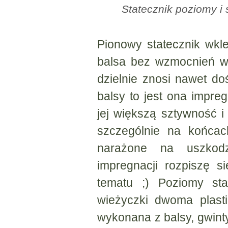
Statecznik poziomy i 
Pionowy statecznik wkle
balsa bez wzmocnień w
dzielnie znosi nawet d
balsy to jest ona impr
jej większą sztywność i
szczególnie na końcac
narażone na uszkodz
impregnacji rozpiszę s
tematu ;) Poziomy sta
wieżyczki dwoma plast
wykonana z balsy, gwin