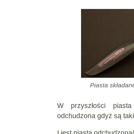
Piasta składan
W przyszłości piast
odchudzona gdyż są taki
I jest piasta odchudzon