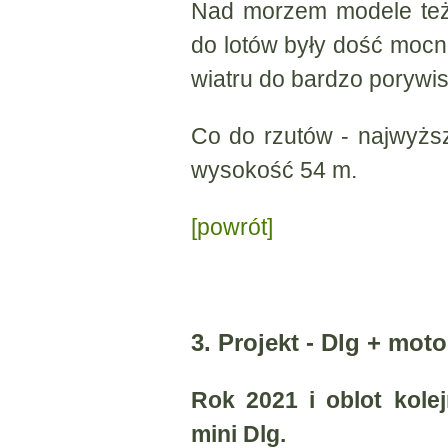
Nad morzem modele też 
do lotów były dość moc
wiatru do bardzo porywis
Co do rzutów - najwyżs
wysokość 54 m.
[powrót]
3. Projekt - Dlg + moto
Rok 2021 i oblot kol
mini Dlg.