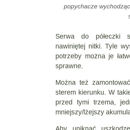
popychacze wychodzące
Serwa do półeczki s
nawiniętej nitki. Tyle w
potrzeby można je łat
sprawne.
Można też zamontować
sterem kierunku. W takie
przed tymi trzema, je
mniejszy/lżejszy akumula
Aby uniknąć uszkodz