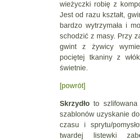
wieżyczki robię z komp
Jest od razu kształt, gwi
bardzo wytrzymała i m
schodzić z masy. Przy z
gwint z żywicy wymie
pociętej tkaniny z wł
świetnie.
[powrót]
Skrzydło
to szlifowana 
szablonów uzyskanie dob
czasu i sprytu/pomysł
twardej listewki zab