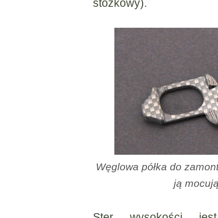
stożkowy).
Węglowa półka do zamont
ją mocuj
Ster wysokości je