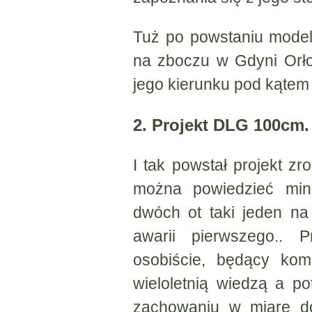
Tuż po powstaniu model 
na zboczu w Gdyni Orł
jego kierunku pod kątem 4
2. Projekt DLG 100cm.
I tak powstał projekt 
można powiedzieć min
dwóch ot taki jeden na
awarii pierwszego.. 
osobiście, będący ko
wieloletnią wiedzą a pot
zachowaniu w miarę dob