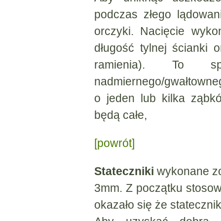
podczas złego lądowani
orczyki. Nacięcie wyk
długość tylnej ścianki 
ramienia). To 
nadmiernego/gwałtowne
o jeden lub kilka ząb
będą całe,
[powrót]
Stateczniki
wykonane zos
3mm. Z początku stoso
okazało się że stateczni