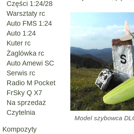
Części 1:24/28
Warsztaty rc
Auto FMS 1:24
Auto 1:24
Kuter rc
Żaglówka rc
Auto Amewi SC
Serwis rc
Radio M Pocket
FrSky Q X7
Na sprzedaż
Czytelnia
Model szybowca DLG
Kompozyty