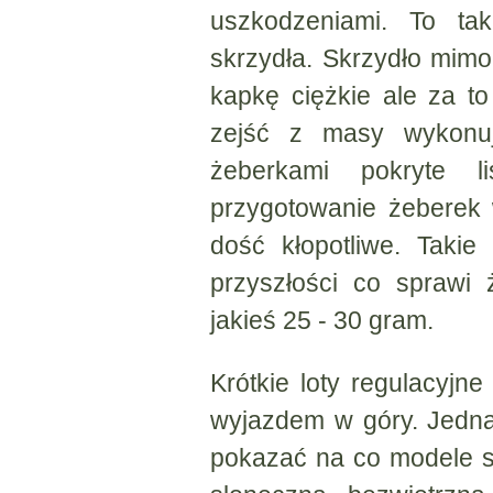
uszkodzeniami. To ta
skrzydła. Skrzydło mimo
kapkę ciężkie ale za t
zejść z masy wykonuj
żeberkami pokryte l
przygotowanie żeberek 
dość kłopotliwe. Taki
przyszłości co sprawi 
jakieś 25 - 30 gram.
Krótkie loty regulacyjn
wyjazdem w góry. Jedna
pokazać na co modele st