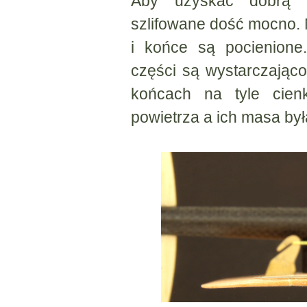
Aby uzyskać dobrą n
szlifowane dość mocno. 
i końce są pocienione
części są wystarczając
końcach na tyle cien
powietrza a ich masa był