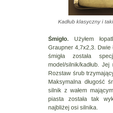
Kadłub klasyczny i tak
Śmigło.
Użyłem łopatk
Graupner 4,7x2,3. Dwie 
śmigła została spe
model/silnik/kadłub. Je
Rozstaw śrub trzymający
Maksymalna długość śm
silnik z wałem mający
piasta została tak wy
najbliżej osi silnika.