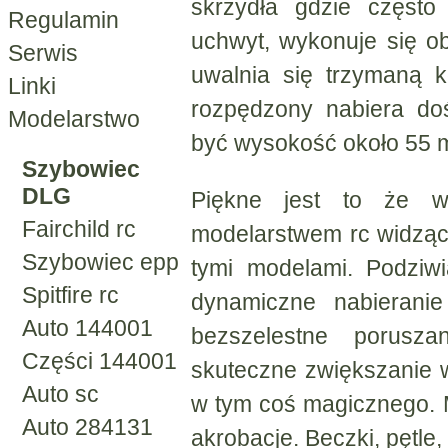
skrzydła gdzie często
Regulamin
uchwyt, wykonuje się o
Serwis
uwalnia się trzymaną 
Linki
rozpędzony nabiera do
Modelarstwo
być wysokość około 55 
Szybowiec
DLG
Piękne jest to że wi
Fairchild rc
modelarstwem rc widzą
Szybowiec epp
tymi modelami. Podziwia
Spitfire rc
dynamiczne nabieranie
Auto 144001
bezszelestne porusz
Części 144001
skuteczne zwiększanie wy
Auto sc
w tym coś magicznego. 
Auto 284131
akrobacje. Beczki, pętle,