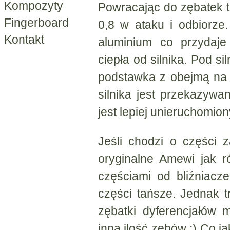
Kompozyty
Powracając do zębatek 
Fingerboard
0,8 w ataku i odbiorze
Kontakt
aluminium co przydaje
ciepła od silnika. Pod si
podstawka z obejmą na sil
silnika jest przekazywa
jest lepiej unieruchomion
Jeśli chodzi o części
oryginalne Amewi jak 
częściami od bliźniacz
części tańsze. Jednak
zębatki dyferencjałów
inną ilość zębów ;) Co ja