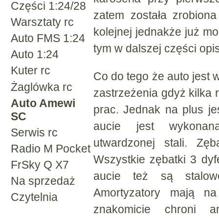
Części 1:24/28
zatem została zrobion
Warsztaty rc
kolejnej jednakże już mo
Auto FMS 1:24
tym w dalszej części opi
Auto 1:24
Kuter rc
Co do tego że auto jest
Żaglówka rc
zastrzeżenia gdyż kilka
Auto Amewi
prac. Jednak na plus je
SC
aucie jest wykona
Serwis rc
utwardzonej stali. Zęb
Radio M Pocket
Wszystkie zębatki 3 dyf
FrSky Q X7
aucie też są stalo
Na sprzedaż
Amortyzatory mają n
Czytelnia
znakomicie chroni a