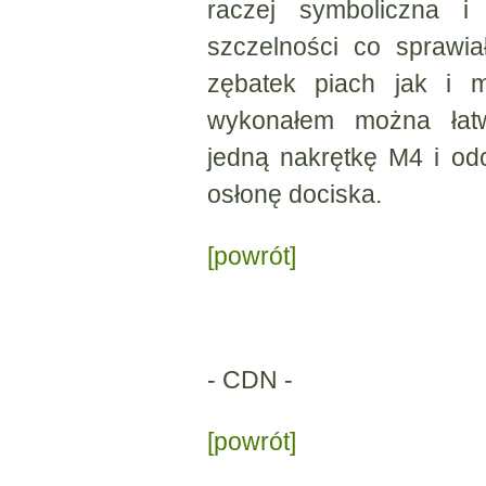
raczej symboliczna i 
szczelności co sprawi
zębatek piach jak i m
wykonałem można łat
jedną nakrętkę M4 i odc
osłonę dociska.
[powrót]
- CDN -
[powrót]