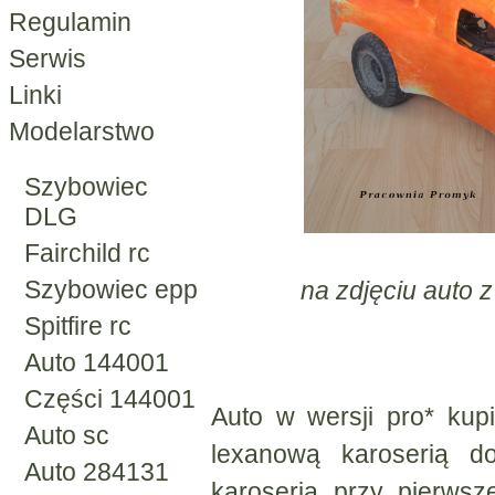
Regulamin
Serwis
Linki
Modelarstwo
Szybowiec
DLG
Fairchild rc
Szybowiec epp
na zdjęciu auto 
Spitfire rc
Auto 144001
Części 144001
Auto w wersji pro* kupi
Auto sc
lexanową karoserią d
Auto 284131
karoseria przy pierwsz