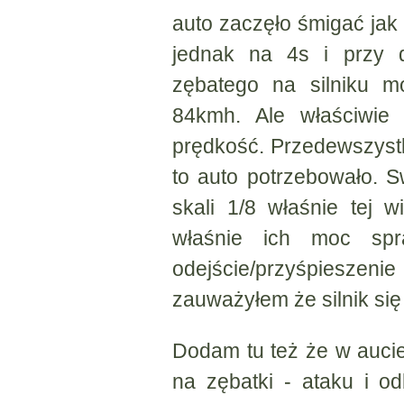
auto zaczęło śmigać jak 
jednak na 4s i przy d
zębatego na silniku m
84kmh. Ale właściwie 
prędkość. Przedewszystk
to auto potrzebowało. 
skali 1/8 właśnie tej wi
właśnie ich moc sp
odejście/przyśpieszenie
zauważyłem że silnik się
Dodam tu też że w auci
na zębatki - ataku i od